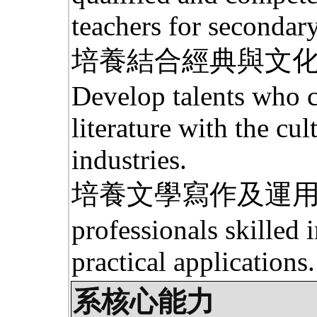
teachers for secondar
培養結合經典與文
Develop talents who ca
literature with the cul
industries.
培養文學寫作及運用的
professionals skilled i
practical applications.
系核心能力