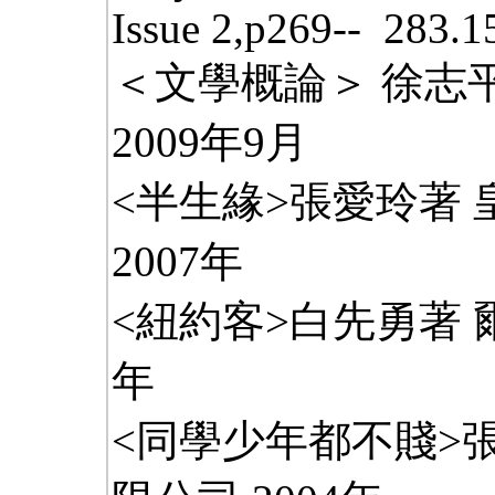
Issue 2,p269-- 283.
＜文學概論＞ 徐志平
2009年9月
<半生緣>張愛玲著
2007年
<紐約客>白先勇著 
年
<同學少年都不賤>