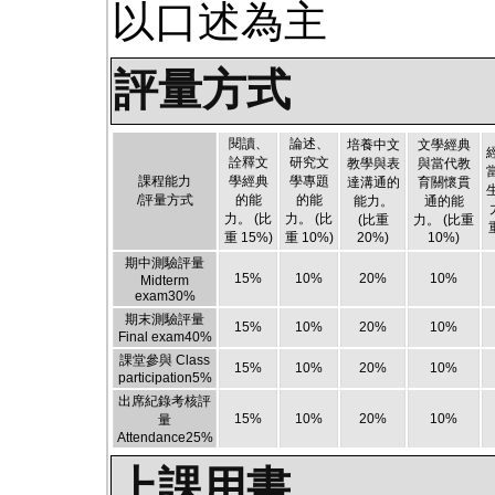
以口述為主
評量方式
閱讀、
論述、
培養中文
文學經典
詮釋文
研究文
教學與表
與當代教
課程能力
學經典
學專題
達溝通的
育關懷貫
/評量方式
的能
的能
能力。
通的能
力。
(比
力。
(比
(比重
力。
(比重
重 15%)
重 10%)
20%)
10%)
期中測驗評量
15
%
10
%
20
%
10
%
Midterm
exam
30
%
期末測驗評量
15
%
10
%
20
%
10
%
Final exam
40
%
課堂參與 Class
15
%
10
%
20
%
10
%
participation
5
%
出席紀錄考核評
15
%
10
%
20
%
10
%
量
Attendance
25
%
上課用書