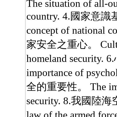
The situation of all-o
country. 4.國家意識
concept of national
家安全之重心。 Culture p
homeland securi
importance of psych
全的重要性。 The impor
security. 8.我國陸海
law of the armed for