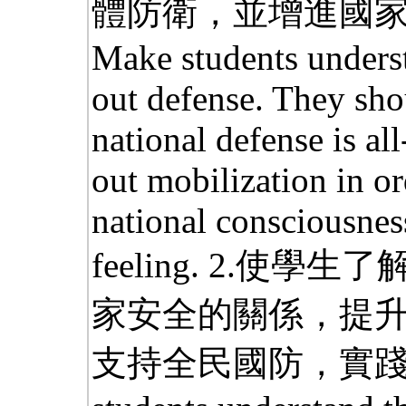
體防衛，並增進國
Make students underst
out defense. They sho
national defense is all
out mobilization in or
national consciousness
feeling. 2.使
家安全的關係，提
支持全民國防，實踐全