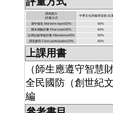
評量方式
課程能力
中華文化與倫理道德
(比重
/評量方式
期中報告 Mid-term report
20
%
60
%
期末測驗評量 Final exam
30
%
60
%
出席紀錄考核評量 Attendance
40
%
60
%
課堂參與 Class participation
10
%
60
%
上課用書
（師生應遵守智慧
全民國防（創世紀
編
參考書目