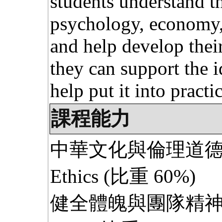
students understand t
psychology, economy,
and help develop their
they can support the i
help put it into practi
課程能力
中華文化與倫理道德Chine
Ethics
(比重 60%)
健全體魄與團隊精神Physic