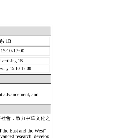
 1B
5:10-17:00
dvertising 1B
sday 15:10-17:00
ant advancement, and
務社會，致力中華文化之
f the East and the West”
dvanced research, develop