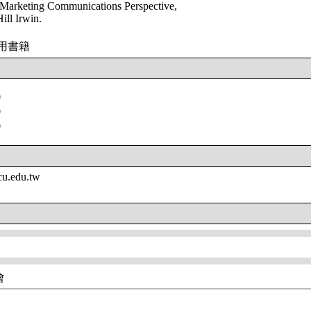
 Marketing Communications Perspective,
ll Irwin.
用書籍
0
0
0
u.edu.tw
會