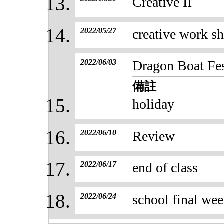
Creative II
2022/05/27
creative work sh
2022/06/03
Dragon Boat Fes
備註
holiday
2022/06/10
Review
2022/06/17
end of class
2022/06/24
school final we