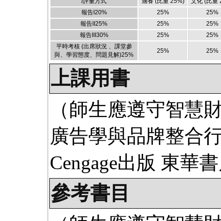
/評量方式
涵養
(比重 25%)
文化
(比重 
報告I
20
%
25
%
25
%
報告II
25
%
25
%
25
%
報告III
30
%
25
%
25
%
平時考核 (出席狀況 、課堂參
25
%
25
%
與、學習態度、問題見解)
25
%
上課用書
（師生應遵守智慧
廣告學與品牌整合行
Cengage出版 東
參考書目