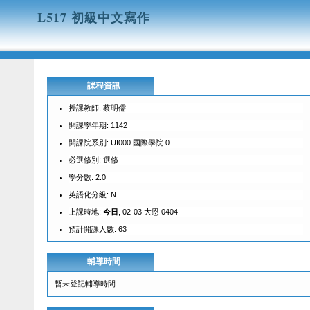
L517 初級中文寫作
課程資訊
授課教師: 蔡明儒
開課學年期: 1142
開課院系別: UI000 國際學院 0
必選修別: 選修
學分數: 2.0
英語化分級: N
上課時地:
今日
, 02-03 大恩 0404
預計開課人數: 63
輔導時間
暫未登記輔導時間