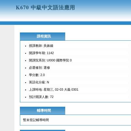
K670 中級中文語法應用
課程資訊
授課教師: 吳姝嬙
開課學年期: 1142
開課院系別: UI000 國際學院 0
必選修別: 選修
學分數: 2.0
英語化分級: N
上課時地: 星期三, 02-03 大義 0301
預計開課人數: 72
輔導時間
暫未登記輔導時間