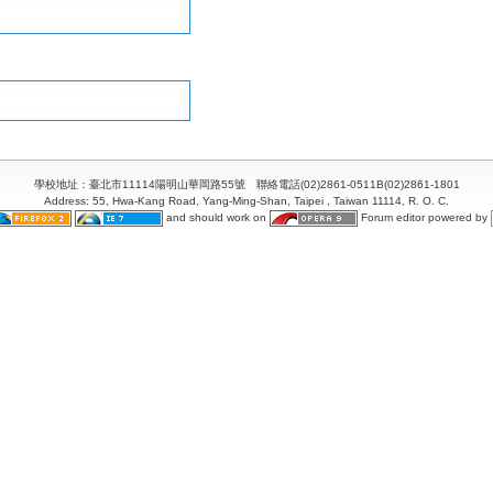
學校地址：臺北市11114陽明山華岡路55號 聯絡電話(02)2861-0511B(02)2861-1801
Address: 55, Hwa-Kang Road, Yang-Ming-Shan, Taipei , Taiwan 11114, R. O. C.
and should work on
Forum editor powered by