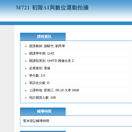
M721 初階AI與數位運動拍攝
課程資訊
授課教師: 謝騏竹; 劉昂學
開課學年期: 1142
開課院系別: UHITD 體健合系 2
必選修別: 選修
學分數: 2.0
英語化分級: D
上課時地: 星期三, 09-10 大孝 0408
預計開課人數: 108
輔導時間
暫未登記輔導時間