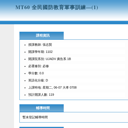
MT60 全民國防教育軍事訓練—(1)
課程資訊
授課教師: 張志賢
開課學年期: 1102
開課院系別: UJADV 廣告系 1B
必選修別: 必修
學分數: 0.0
英語化分級: D
上課時地: 星期二, 06-07 大孝 0708
預計開課人數: 119
輔導時間
暫未登記輔導時間